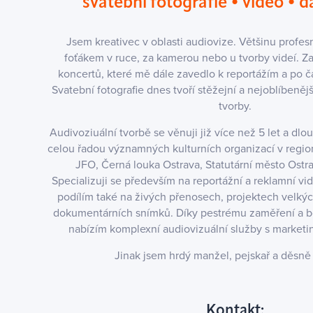
svatební fotografie
•
video
•
d
Jsem kreativec v oblasti audiovize. Většinu profesn
foťákem v ruce, za kamerou nebo u tvorby videí. Z
koncertů, které mě dále zavedlo k reportážím a po č
Svatební fotografie dnes tvoří stěžejní a nejoblíbeněj
tvorby.
Audivoziuální tvorbě se věnuji již více než 5 let a dl
celou řadou významných kulturních organizací v region
JFO, Černá louka Ostrava, Statutární město Ost
Specializuji se především na reportážní a reklamní vi
podílím také na živých přenosech, projektech velkýc
dokumentárních snímků. Díky pestrému zaměření a
nabízím komplexní audiovizuální služby s market
Jinak jsem hrdý manžel, pejskař a děsně 
Kontakt: