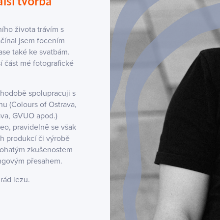
alší tvorba
ího života trávím s
ačínal jsem focením
ase také ke svatbám.
ší část mé fotografické
ouhodobě spolupracuji s
u (Colours of Ostrava,
rava, GVUO apod.)
deo, pravidelně se však
h produkcí či výrobě
 bohatým zkušenostem
ingovým přesahem.
rád lezu.